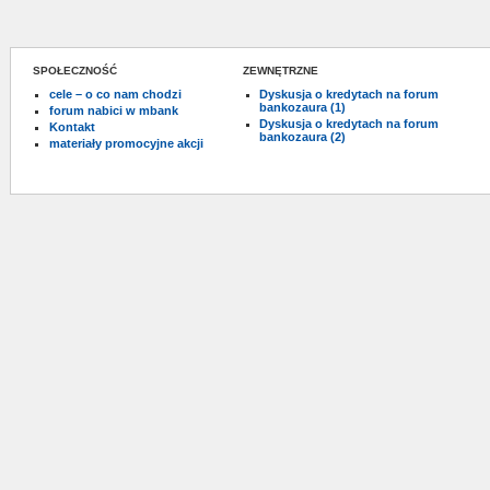
SPOŁECZNOŚĆ
ZEWNĘTRZNE
cele – o co nam chodzi
Dyskusja o kredytach na forum
bankozaura (1)
forum nabici w mbank
Dyskusja o kredytach na forum
Kontakt
bankozaura (2)
materiały promocyjne akcji