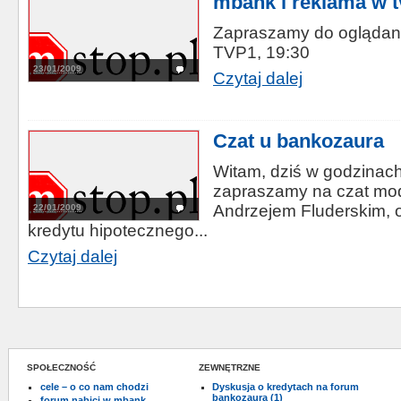
mbank i reklama w tv
Zapraszamy do oglądan
TVP1, 19:30
23/01/2009
Czytaj dalej
Czat u bankozaura
Witam, dziś w godzinach
zapraszamy na czat mo
Andrzejem Fluderskim, 
22/01/2009
kredytu hipotecznego...
Czytaj dalej
SPOŁECZNOŚĆ
ZEWNĘTRZNE
cele – o co nam chodzi
Dyskusja o kredytach na forum
bankozaura (1)
forum nabici w mbank