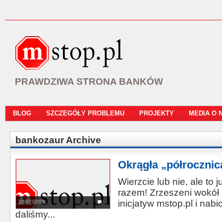
PRAWDZIWA STRONA BANKÓW
BLOG
SZCZEGÓŁY PROBLEMU
PROJEKTY
MEDIA O 
bankozaur Archive
Okrągła „półrocznic
Wierzcie lub nie, ale to 
razem! Zrzeszeni wokół
inicjatyw mstop.pl i nab
20/07/2009
daliśmy...