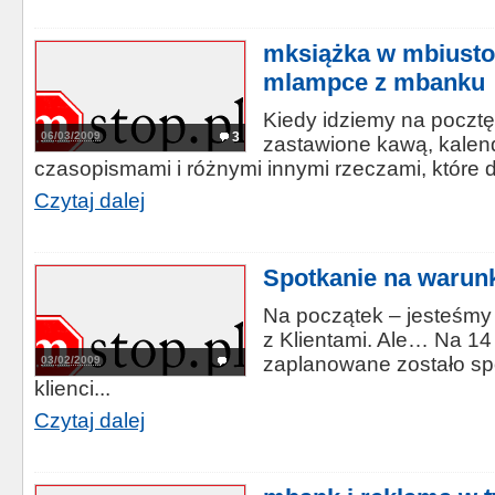
mksiążka w mbiusto
mlampce z mbanku
Kiedy idziemy na pocztę
06/03/2009
3
zastawione kawą, kalen
czasopismami i różnymi innymi rzeczami, które d
Czytaj dalej
Spotkanie na waru
Na początek – jesteśmy
z Klientami. Ale… Na 14
zaplanowane zostało sp
03/02/2009
klienci...
Czytaj dalej