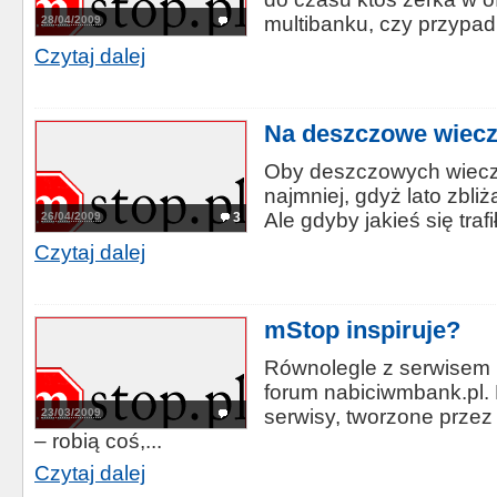
multibanku, czy przypad
28/04/2009
Czytaj dalej
Na deszczowe wiec
Oby deszczowych wiecz
najmniej, gdyż lato zbliż
Ale gdyby jakieś się trafił
26/04/2009
3
Czytaj dalej
mStop inspiruje?
Równolegle z serwisem 
forum nabiciwmbank.pl.
serwisy, tworzone przez 
23/03/2009
– robią coś,...
Czytaj dalej