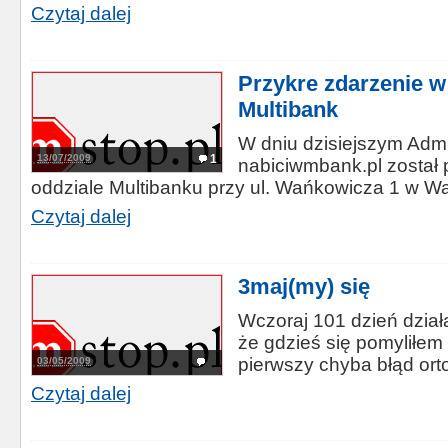
Czytaj dalej
Przykre zdarzenie w
Multibank
W dniu dzisiejszym Admi
13/07/2009
1
nabiciwmbank.pl został 
oddziale Multibanku przy ul. Wańkowicza 1 w Wa
Czytaj dalej
3maj(my) się
Wczoraj 101 dzień dział
że gdzieś się pomyliłem 
pierwszy chyba błąd orto
03/05/2009
Czytaj dalej