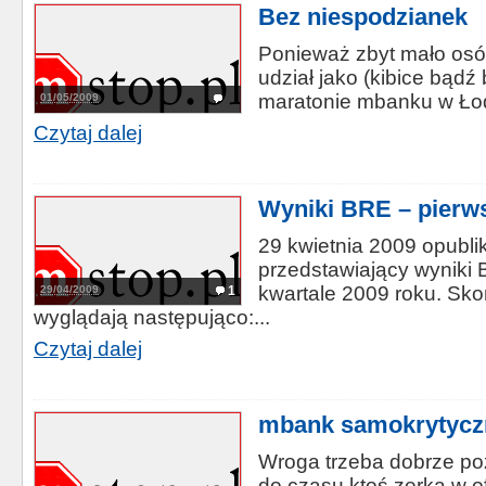
Bez niespodzianek
Ponieważ zbyt mało osó
udział jako (kibice bąd
maratonie mbanku w Łod
01/05/2009
Czytaj dalej
Wyniki BRE – pierws
29 kwietnia 2009 opubli
przedstawiający wyniki
kwartale 2009 roku. Sk
29/04/2009
1
wyglądają następująco:...
Czytaj dalej
mbank samokrytyczn
Wroga trzeba dobrze po
do czasu ktoś zerka w o