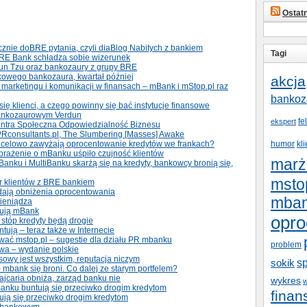
Ostat
cznie doBRE pytania, czyli diaBlog Nabitych z bankiem
Tagi
BRE Bank schładza sobie wizerunek
Sun Tzu oraz bankozaury z grupy BRE
kowego bankozaura, kwartał później
akcja
marketingu i komunikacji w finansach – mBank i mStop.pl raz
bankoz
ię klienci, a czego powinny się bać instytucje finansowe
bankozaurowym Verdun
fe
ekspert
kontra Społeczna Odpowiedzialność Biznesu
Rconsultants.pl, The Slumbering [Masses] Awake
 celowo zawyżają oprocentowanie kredytów we frankach?
humor
kli
obrażenie o mBanku uśpiło czujność klientów
marż
Banku i MultiBanku skarżą się na kredyty, bankowcy bronią się,
msto
ór klientów z BRE bankiem
dają obniżenia oprocentowania
mba
pieniądza
rwują mBank
opro
stóp kredyty będą drogie
ntują – teraz także w Internecie
wać mstop.pl – sugestie dla działu PR mbanku
problem
sowa – wydanie polskie
sowy jest wszystkim, reputacja niczym
s
sokik
 mbank się broni. Co dalej ze starym portfelem?
jcaria obniża, zarząd banku nie
wykres
w
Banku buntują się przeciwko drogim kredytom
fina
tują się przeciwko drogim kredytom