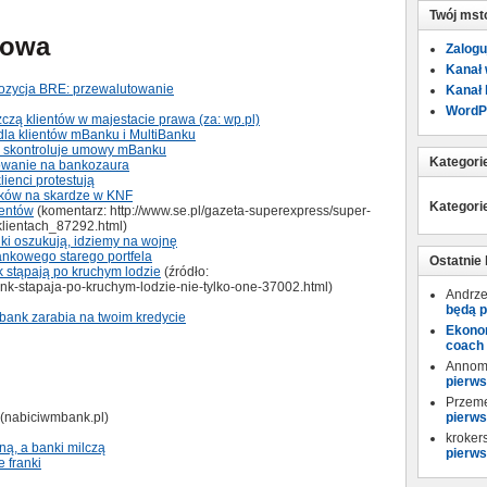
Twój mst
towa
Zalogu
Kanał
pozycja BRE: przewalutowanie
Kanał
WordP
czą klientów w majestacie prawa (za: wp.pl)
 dla klientów mBanku i MultiBanku
y skontroluje umowy mBanku
Kategori
lowanie na bankozaura
lienci protestują
nków na skardze w KNF
Kategori
ientów
(komentarz: http://www.se.pl/gazeta-superexpress/super-
klientach_87292.html)
nki oszukują, idziemy na wojnę
ankowego starego portfela
Ostatnie
k stąpają po kruchym lodzie
(źródło:
ank-stapaja-po-kruchym-lodzie-nie-tylko-one-37002.html)
Andrze
będą p
 bank zarabia na twoim kredycie
Ekonom
coach
Annom
pierws
Przem
 (nabiciwmbank.pl)
pierws
kroker
ną, a banki milczą
pierws
 franki