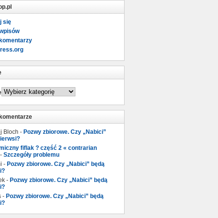
op.pl
j się
 wpisów
 komentarzy
ress.org
e
e
 komentarze
j Bloch
-
Pozwy zbiorowe. Czy „Nabici”
ierwsi?
iczny fiflak ? część 2 « contrarian
-
Szczegóły problemu
i
-
Pozwy zbiorowe. Czy „Nabici” będą
i?
ek
-
Pozwy zbiorowe. Czy „Nabici” będą
i?
s
-
Pozwy zbiorowe. Czy „Nabici” będą
i?