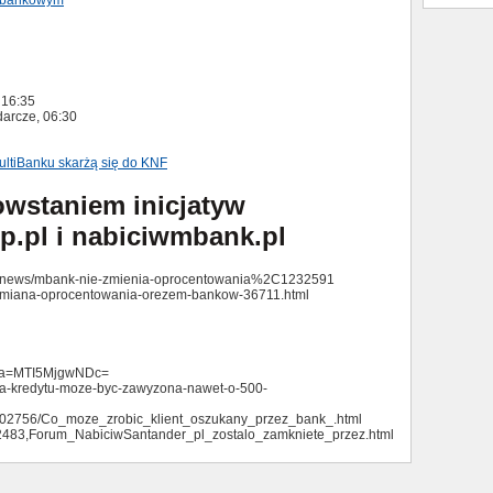
m bankowym
 16:35
darcze, 06:30
ultiBanku skarżą się do KNF
owstaniem inicjatyw
.pl i nabiciwmbank.pl
zukaj/news/mbank-nie-zmienia-oprocentowania%2C1232591
ci/zmiana-oprocentowania-orezem-bankow-36711.html
4&a=MTI5MjgwNDc=
,Rata-kredytu-moze-byc-zawyzona-nawet-o-500-
cle302756/Co_moze_zrobic_klient_oszukany_przez_bank_.html
6402483,Forum_NabiciwSantander_pl_zostalo_zamkniete_przez.html