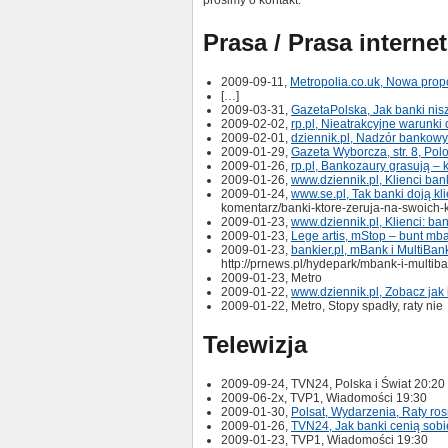
prosimy o kontakt.
Prasa / Prasa interne
2009-09-11,
Metropolia.co.uk, Nowa pro
[…]
2009-03-31,
GazetaPolska, Jak banki nisz
2009-02-02,
rp.pl, Nieatrakcyjne warunki
2009-02-01,
dziennik.pl, Nadzór bankow
2009-01-29,
Gazeta Wyborcza, str. 8, Po
2009-01-26,
rp.pl, Bankozaury grasują – k
2009-01-26,
www.dziennik.pl, Klienci ba
2009-01-24,
www.se.pl, Tak banki doją kl
komentarz/banki-ktore-zeruja-na-swoich-
2009-01-23,
www.dziennik.pl, Klienci: ba
2009-01-23,
Lege artis, mStop – bunt mb
2009-01-23,
bankier.pl, mBank i MultiBan
http://prnews.pl/hydepark/mbank-i-multib
2009-01-23, Metro
2009-01-22,
www.dziennik.pl, Zobacz jak
2009-01-22, Metro, Stopy spadły, raty nie
Telewizja
2009-09-24, TVN24, Polska i Świat 20:20
2009-06-2x, TVP1, Wiadomości 19:30
2009-01-30,
Polsat, Wydarzenia, Raty ros
2009-01-26,
TVN24, Jak banki cenią sobie
2009-01-23, TVP1, Wiadomości 19:30