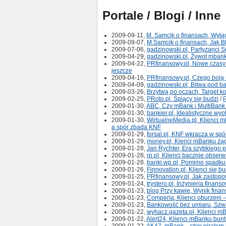
Portale / Blogi / Inne
2009-09-11,
M. Samcik o finansach, Wyłą
2009-09-07,
M.Samcik o finansach, Jak 
2009-07-06,
gadzinowski.pl, Partyzanci 
2009-04-29,
gadzinowski.pl, Żywot mban
2009-04-22,
PRfinansowy.pl, Nowe czasy 
jeszcze
2009-04-16,
PRfinansowy.pl, Czego boją s
2009-04-09,
gadzinowski.pl, Bitwa pod 
2009-03-26,
Brzytwą po oczach, Target 
2009-02-25,
PRoto.pl, Śpiący się budzi
/
P
2009-01-30,
ABC, Czy mBank i MultiBank
2009-01-30,
bankier.pl, Idealistyczne wy
2009-01-30,
WirtualneMedia.pl, Klienci m
a spór zbada KNF
2009-01-29,
forsal.pl, KNF wkracza w sp
2009-01-29,
money.pl, Kienci mBanku żą
2009-01-28,
Jan Rychter, Era szybkiego 
2009-01-28,
rp.pl, Klienci bacznie obse
2009-01-28.
banki.wp.pl, Pomimo spadku 
2009-01-26,
Finnovation.pl, Klienci się bu
2009-01-25,
PRfinansowy.pl, Jak zastopo
2009-01-24,
trystero.pl, Inżynieria finan
2009-01-23,
blog Przy kawie, Wynik finan
2009-01-23,
Comperia, Klienci oburzeni –
2009-01-23,
Bankowość bez umiaru, Szwa
2009-01-22,
wyhacz.gazeta.pl, Klienci m
2009-01-22,
Alert24, Klienci mBanku bun