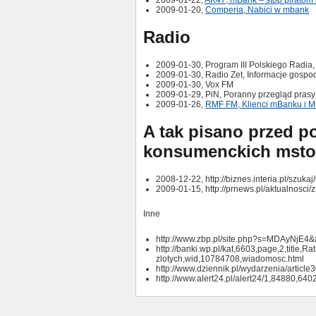
2009-01-22,
AK47, mBank – stop pirato
2009-01-20,
Comperia, Nabici w mbank
Radio
2009-01-30, Program III Polskiego Radia,
2009-01-30, Radio Zet, Informacje gospo
2009-01-30, Vox FM
2009-01-29, PiN, Poranny przegląd prasy
2009-01-26,
RMF FM, Klienci mBanku i M
A tak pisano przed p
konsumenckich mstop
2008-12-22, http://biznes.interia.pl/s
2009-01-15, http://prnews.pl/aktualnos
Inne
http://www.zbp.pl/site.php?s=MDAyNjE
http://banki.wp.pl/kat,6603,page,2,title
zlotych,wid,10784708,wiadomosc.html
http://www.dziennik.pl/wydarzenia/arti
http://www.alert24.pl/alert24/1,84880,