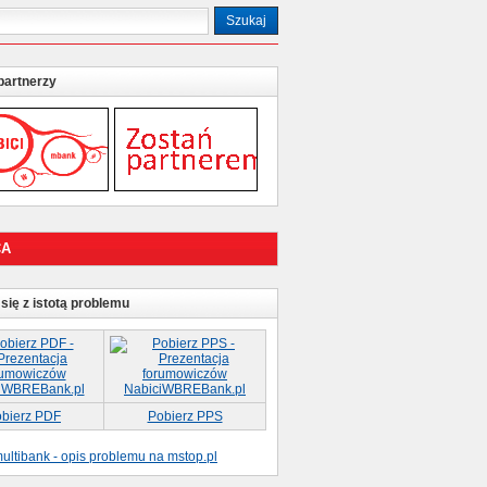
partnerzy
CA
się z istotą problemu
bierz PDF
Pobierz PPS
ultibank - opis problemu na mstop.pl