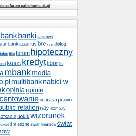
nio na forum nabiciwmbank.pl
bank
banki
bankowa
bre
bankozaurus
aur
dialog
czat
hipoteczny
forum
lieton
film
kredyt
koszt
libor
enci
list
mbank
a
media
multibank
nabici w
p.pl
nk
opinia
opinie
centowanie
prasa
prawo
pr
public relation
raty
rozmowy
wizerunek
potkanie
uokik
świat
śmieszne
świat finansów
ywiad
nsów