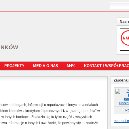
Nasi 
ANKÓW
PROJEKTY
MEDIA O NAS
M4%
KONTAKT I WSPÓŁPRA
Zapoznaj 
isów na blogach, informacji o reportażach i innych materiałach
Po
blem klientów z kredytami hipotecznymi tzw. „starego portfela” w
w innych bankach. Znalazła się tu tylko część z wszystkich
mbank i m
two informacje o innych i uważacie, że powinny się tu znaleźć –