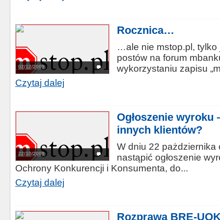
Rocznica…
…ale nie mstop.pl, tylk
postów na forum mbanku
wykorzystaniu zapisu „m
02/12/2009
Czytaj dalej
Ogłoszenie wyroku –
innych klientów?
W dniu 22 pażdziernika 
22/10/2009
nastąpić ogłoszenie wy
Ochrony Konkurencji i Konsumenta, do...
Czytaj dalej
Rozprawa BRE-UOKi