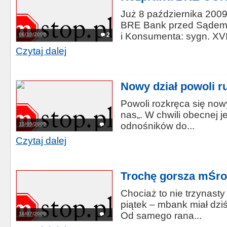
Już 8 października 200
BRE Bank przed Sądem 
i Konsumenta: sygn. XVI
06/10/2009
2
Czytaj dalej
Nowy dział powoli r
Powoli rozkręca się now
nas„. W chwili obecnej j
odnośników do...
15/09/2009
Czytaj dalej
Trochę gorsza mŚr
Chociaż to nie trzynasty
piątek – mbank miał dzi
Od samego rana...
16/07/2009