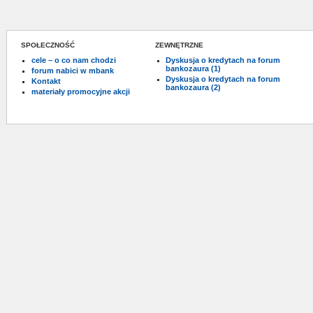
SPOŁECZNOŚĆ
ZEWNĘTRZNE
cele – o co nam chodzi
Dyskusja o kredytach na forum
bankozaura (1)
forum nabici w mbank
Dyskusja o kredytach na forum
Kontakt
bankozaura (2)
materiały promocyjne akcji