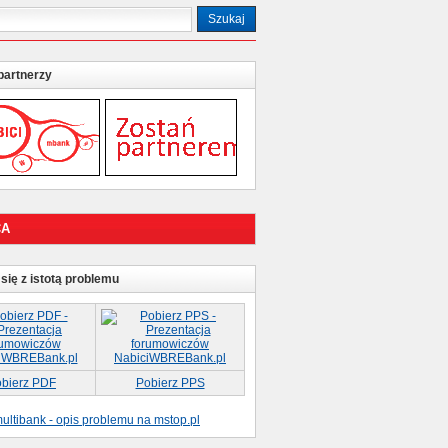
partnerzy
CA
się z istotą problemu
bierz PDF
Pobierz PPS
ultibank - opis problemu na mstop.pl