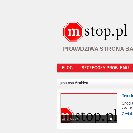
PRAWDZIWA STRONA B
BLOG
SZCZEGÓŁY PROBLEMU
przerwa Archive
Troc
Chociaż
trochę
Czytaj 
16/07/2009