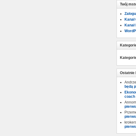
Twój mst
Zalogu
Kanał
Kanał
WordP
Kategori
Kategori
Ostatnie
Andrze
będą p
Ekonom
coach
Annom
pierws
Przem
pierws
kroker
pierws