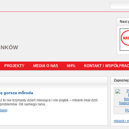
Nasi 
ANKÓW
PROJEKTY
MEDIA O NAS
M4%
KONTAKT I WSPÓŁPRA
Zapoznaj 
hę gorsza mŚroda
 to nie trzynasty dzień miesiąca i nie piątek – mbank miał dziś
 problemów. Od samego rana...
dalej
Po
mbank i m