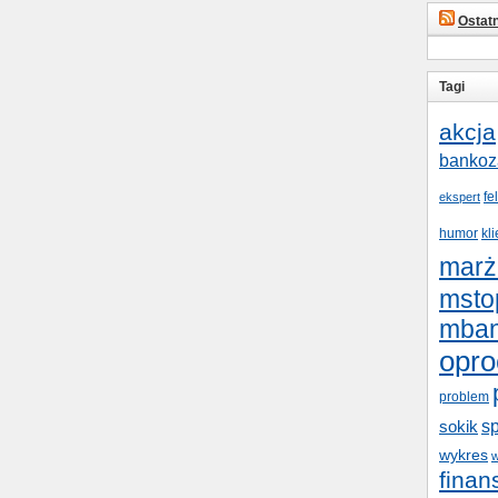
Ostat
Tagi
akcja
bankoz
fe
ekspert
humor
kli
marż
msto
mba
opro
problem
s
sokik
wykres
w
fina