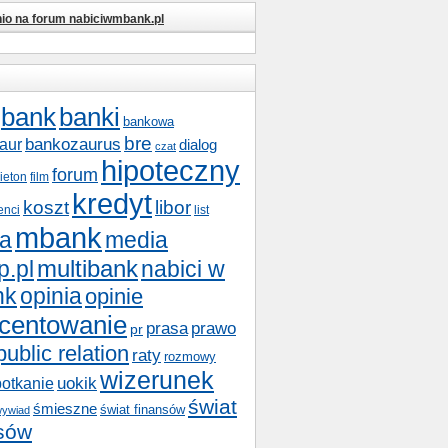
nio na forum nabiciwmbank.pl
bank
banki
bankowa
bre
bankozaurus
aur
dialog
czat
hipoteczny
forum
lieton
film
kredyt
koszt
libor
enci
list
mbank
a
media
multibank
nabici w
p.pl
nk
opinia
opinie
centowanie
prasa
prawo
pr
public relation
raty
rozmowy
wizerunek
potkanie
uokik
świat
śmieszne
świat finansów
ywiad
nsów