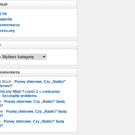
op.pl
j się
 wpisów
 komentarzy
ress.org
e
e
 komentarze
j Bloch
-
Pozwy zbiorowe. Czy „Nabici”
ierwsi?
iczny fiflak ? część 2 « contrarian
-
Szczegóły problemu
i
-
Pozwy zbiorowe. Czy „Nabici” będą
i?
ek
-
Pozwy zbiorowe. Czy „Nabici” będą
i?
s
-
Pozwy zbiorowe. Czy „Nabici” będą
i?