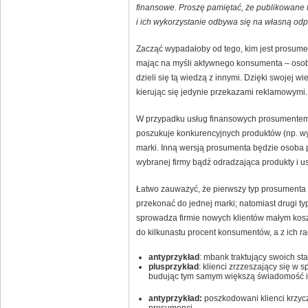
finansowe. Proszę pamiętać, że publikowane 
i ich wykorzystanie odbywa się na własną od
Zacząć wypadałoby od tego, kim jest prosumen
mając na myśli aktywnego konsumenta – osobę
dzieli się tą wiedzą z innymi. Dzięki swojej 
kierując się jedynie przekazami reklamowymi.
W przypadku usług finansowych prosumentem 
poszukuje konkurencyjnych produktów (np. wyż
marki. Inną wersją prosumenta będzie osoba p
wybranej firmy bądź odradzająca produkty i us
Łatwo zauważyć, że pierwszy typ prosumenta n
przekonać do jednej marki; natomiast drugi
sprowadza firmie nowych klientów małym kos
do kilkunastu procent konsumentów, a z ich ra
antyprzykład
: mbank traktujący swoich st
plusprzykład
: klienci zrzzeszający się w s
budując tym samym większą świadomość i
antyprzykład:
poszkodowani klienci krzyczą