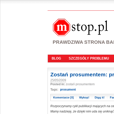
PRAWDZIWA STRONA B
BLOG
SZCZEGÓŁY PROBLEMU
Zostań prosumentem: pr
25/05/2009
Posted in:
zostań prosumentem
Tags:
prosument
Komentarze [0]
Wykop!
Digg it!
Fa
Rozpoczynamy cykl publikacji mających na c
Mamy nadzieję, że dzięki nim uda się unikną