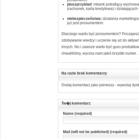
prosumenci.
pluszprzykład
: mbank potrafiący wychowa
(rachunek, karta kredytowa) i działający
niebezpieczeństwa:
działania marketingo
już jest prosumentem.
Dlaczego warto być prosumentem? Począwszy
zdobywanie wiedzy i uczenie się aż do aktyw
innych. No i zawsze warto być guru produktowym
chwaliliśmy, wycina nam jakiś brzydki numer
Na razie brak komentarzy
Dodaj komentarz jako pierwszy - wywolaj dysk
Tw�j komentarz
Name (required)
Mail (will not be published) (required)