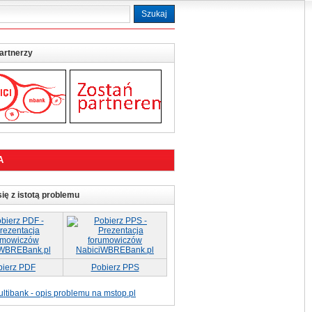
artnerzy
A
ię z istotą problemu
bierz PDF
Pobierz PPS
ltibank - opis problemu na mstop.pl