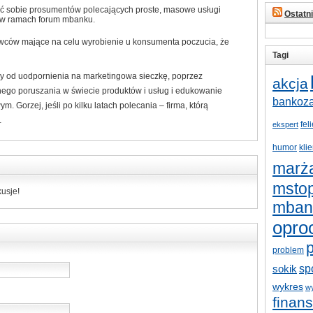
ć sobie prosumentów polecających proste, masowe usługi
Ostatn
ch w ramach forum mbanku.
wców mające na celu wyrobienie u konsumenta poczucia, że
Tagi
 od uodpornienia na marketingowa sieczkę, poprzez
akcja
nego poruszania w świecie produktów i usług i edukowanie
bankoz
. Gorzej, jeśli po kilku latach polecania – firma, którą
…
fel
ekspert
humor
klie
marż
mstop
usje!
mban
opro
p
problem
sp
sokik
wykres
w
finan