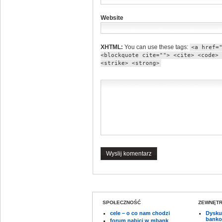
Website
XHTML:
You can use these tags:
<a href=
<blockquote cite=""> <cite> <code> 
<strike> <strong>
SPOŁECZNOŚĆ
ZEWNĘTR
cele – o co nam chodzi
Dysku
banko
forum nabici w mbank