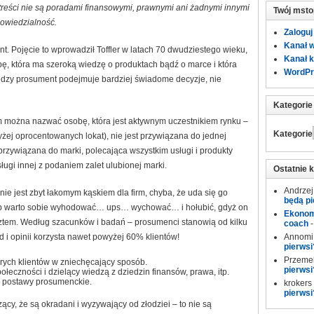
treści nie są poradami finansowymi, prawnymi ani żadnymi innymi
Twój msto
powiedzialność.
Zaloguj
Kanał 
t. Pojęcie to wprowadził Toffler w latach 70 dwudziestego wieku,
Kanał 
, która ma szeroką wiedzę o produktach bądź o marce i która
WordPr
wiedzy prosument podejmuje bardziej świadome decyzje, nie
Kategorie
można nazwać osobę, która jest aktywnym uczestnikiem rynku –
Kategorie
ej oprocentowanych lokat), nie jest przywiązana do jednej
rzywiązana do marki, polecająca wszystkim usługi i produkty
ługi innej z podaniem zalet ulubionej marki.
Ostatnie 
Andrzej
ie jest zbyt łakomym kąskiem dla firm, chyba, że uda się go
będą pi
 typ warto sobie wyhodować… ups… wychować… i hołubić, gdyż on
Ekonomi
ztem. Według szacunków i badań – prosumenci stanowią od kilku
coach
d i opinii korzysta nawet powyżej 60% klientów!
Annomi
pierwsi
Przeme
arych klientów w zniechęcający sposób.
pierwsi
połeczności i dzielący wiedzą z dziedzin finansów, prawa, itp.
 postawy prosumenckie.
krokers
pierwsi
cy, że są okradani i wyzywający od złodziei – to nie są