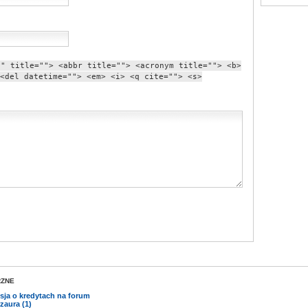
"" title=""> <abbr title=""> <acronym title=""> <b>
<del datetime=""> <em> <i> <q cite=""> <s>
ZNE
sja o kredytach na forum
zaura (1)