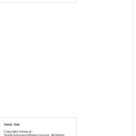
TAKIE TAM
Copyright mstop.pl -
StopKredytowymBankozaurom. All Rights