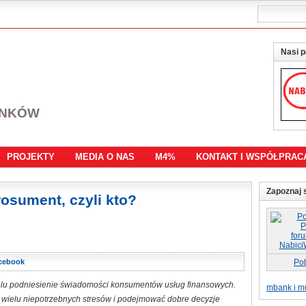
Nasi p
ANKÓW
PROJEKTY
MEDIA O NAS
M4%
KONTAKT I WSPÓŁPRAC
Zapoznaj s
osument, czyli kto?
cebook
Po
elu podniesienie świadomości konsumentów usług finansowych.
mbank i mu
ć wielu niepotrzebnych stresów i podejmować dobre decyzje