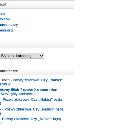
p.pl
 się
wpisów
komentarzy
ess.org
komentarze
 Bloch
-
Pozwy zbiorowe. Czy „Nabici”
erwsi?
czny fiflak ? część 2 « contrarian
-
Szczegóły problemu
-
Pozwy zbiorowe. Czy „Nabici” będą
?
k
-
Pozwy zbiorowe. Czy „Nabici” będą
?
-
Pozwy zbiorowe. Czy „Nabici” będą
?