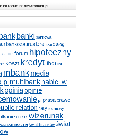
io na forum nabiciwmbank.pl
bank
banki
bankowa
bre
bankozaurus
aur
dialog
czat
hipoteczny
forum
ieton
film
kredyt
koszt
libor
nci
list
mbank
a
media
multibank
nabici w
.pl
k
opinia
opinie
centowanie
prasa
prawo
pr
ublic relation
raty
rozmowy
wizerunek
otkanie
uokik
świat
śmieszne
świat finansów
ywiad
sów