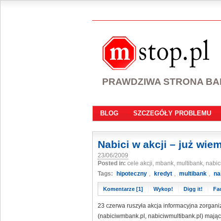
PRAWDZIWA STRONA B
BLOG
SZCZEGÓŁY PROBLEMU
Nabici w akcji – już wie
23/06/2009
Posted in:
cele akcji, mbank, multibank, nab
Tags:
hipoteczny
,
kredyt
,
multibank
,
na
Komentarze [1]
Wykop!
Digg it!
Fa
23 czerwa ruszyła akcja informacyjna zorgan
(nabiciwmbank.pl, nabiciwmultibank.pl) mająca