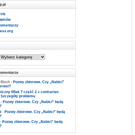
p.pl
 się
wpisów
komentarzy
ess.org
komentarze
 Bloch
-
Pozwy zbiorowe. Czy „Nabici”
erwsi?
czny fiflak ? część 2 « contrarian
-
Szczegóły problemu
-
Pozwy zbiorowe. Czy „Nabici” będą
?
k
-
Pozwy zbiorowe. Czy „Nabici” będą
?
-
Pozwy zbiorowe. Czy „Nabici” będą
?