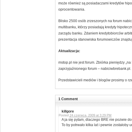
może również są posiadaczami kredytów hipot
oprocentowania.
Blisko 2500 osób zrzeszonych na forum nabici
multibanku, którzy posiadają kredyty hipotecz
zarządu banku. Zdaniem kredytobiorców arbit
prezentacja stanowiska forumowiczów znajduj
Aktualizacja:
mstop.pl nie jest forum. Zbiórka pieniędzy „
zaprzyjaźnionego forum – nabiciwbrebank.pl.
Przedstawicieli mediów i blogów prosimy o rz
1 Comment
killgore
Posted
24 czerwca, 2009 at 3:29 PM
A ja się pytam, dlaczego BRE nie pozwie do
To by potrwało kilka lat i pewnie zostałoby