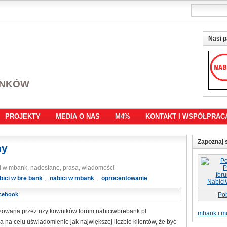
Nasi p
ANKÓW
PROJEKTY
MEDIA O NAS
M4%
KONTAKT I WSPÓŁPRAC
Zapoznaj s
my
ici w mbank, nadesłane, prasa, wiadomości
bici w bre bank
,
nabici w mbank
,
oprocentowanie
cebook
Po
izowana przez użytkowników forum nabiciwbrebank.pl
mbank i mu
 na celu uświadomienie jak największej liczbie klientów, że być