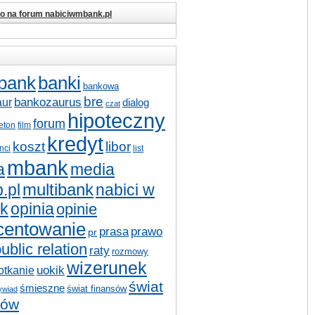
io na forum nabiciwmbank.pl
bank
banki
bankowa
bre
bankozaurus
aur
dialog
czat
hipoteczny
forum
ieton
film
kredyt
koszt
libor
nci
list
mbank
a
media
multibank
nabici w
.pl
k
opinia
opinie
centowanie
prasa
prawo
pr
ublic relation
raty
rozmowy
wizerunek
otkanie
uokik
świat
śmieszne
świat finansów
ywiad
sów