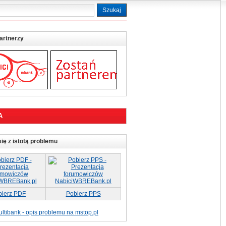
artnerzy
A
ię z istotą problemu
bierz PDF
Pobierz PPS
ltibank - opis problemu na mstop.pl