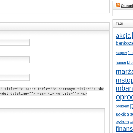
Ostatn
Tagi
akcja
bankoz
fel
ekspert
humor
klie
marż
mstop
mban
"" title=""> <abbr title=""> <acronym title=""> <b>
<del datetime=""> <em> <i> <q cite=""> <s>
opro
p
problem
sp
sokik
wykres
w
finan