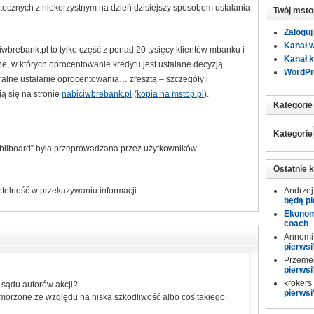
ecznych z niekorzystnym na dzień dzisiejszy sposobem ustalania
Twój msto
Zaloguj
Kanał 
wbrebank.pl to tylko część z ponad 20 tysięcy klientów mbanku i
Kanał 
ne, w których oprocentowanie kredytu jest ustalane decyzją
WordPr
ralne ustalanie oprocentowania… zresztą – szczegóły i
ą się na stronie
nabiciwbrebank.pl
(
kopia na mstop.pl
).
Kategorie
Kategorie
na bilboard” była przeprowadzana przez użytkowników
Ostatnie 
etelność w przekazywaniu informacji.
Andrzej
będą pi
Ekonomi
coach
Annomi
pierwsi
Przeme
pierwsi
krokers
 sądu autorów akcji?
pierwsi
 umorzone ze względu na niska szkodliwość albo coś takiego.