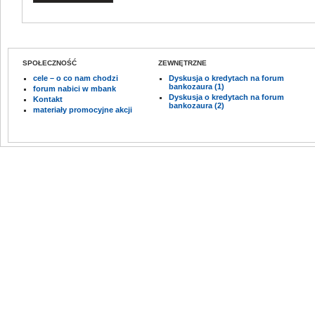
SPOŁECZNOŚĆ
ZEWNĘTRZNE
cele – o co nam chodzi
Dyskusja o kredytach na forum
bankozaura (1)
forum nabici w mbank
Dyskusja o kredytach na forum
Kontakt
bankozaura (2)
materiały promocyjne akcji