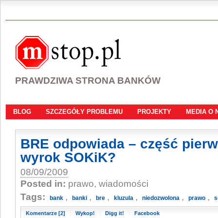
PRAWDZIWA STRONA BANKÓW
BLOG
SZCZEGÓŁY PROBLEMU
PROJEKTY
MEDIA O 
BRE odpowiada – część pierw
wyrok SOKiK?
08/09/2009
Posted in:
prawo, wiadomości
Tags:
,
,
,
,
,
,
bank
banki
bre
kluzula
niedozwolona
prawo
s
Komentarze [2]
Wykop!
Digg it!
Facebook