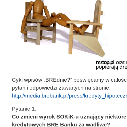
Cykl wpisów „BREdnie?” poświęcamy w całośc
pytań i odpowiedzi zawartych na stronie:
http://media.brebank.pl/press/kredyty_hipotec
Pytanie 1:
Co zmieni wyrok SOKiK-u uznający niektór
kredytowych BRE Banku za wadliwe?