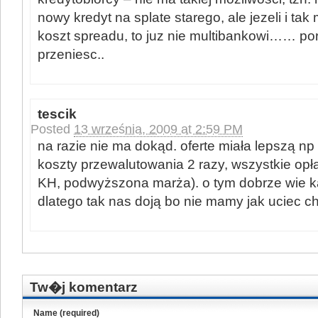
nowy kredyt na splate starego, ale jezeli i tak
koszt spreadu, to juz nie multibankowi…… po
przeniesc..
tescik
Posted
13 września, 2009 at 2:59 PM
na razie nie ma dokąd. oferte miała lepszą np
koszty przewalutowania 2 razy, wszystkie opła
KH, podwyższona marża). o tym dobrze wie 
dlatego tak nas doją bo nie mamy jak uciec c
Tw�j komentarz
Name (required)