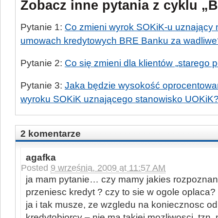
Zobacz inne pytania z cyklu „
Pytanie 1:
Co zmieni wyrok SOKiK-u uznający n
umowach kredytowych BRE Banku za wadliwe
Pytanie 2:
Co się zmieni dla klientów „starego p
Pytanie 3:
Jaka będzie wysokość oprocentowa
wyroku SOKiK uznającego stanowisko UOKiK
2 komentarze
agafka
Posted
9 września, 2009 at 11:57 AM
ja mam pytanie… czy mamy jakies rozpoznani
przeniesc kredyt ? czy to sie w ogole oplaca?
ja i tak musze, ze wzgledu na koniecznosc od
kredytobiorcy – nie ma takiej mozliwosci, tzn