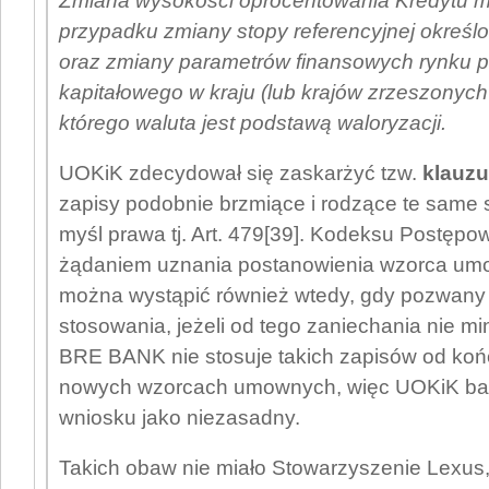
Zmiana wysokości oprocentowania Kredytu m
przypadku zmiany stopy referencyjnej określo
oraz zmiany parametrów finansowych rynku p
kapitałowego w kraju (lub krajów zrzeszonych 
którego waluta jest podstawą waloryzacji.
UOKiK zdecydował się zaskarżyć tzw.
klauzu
zapisy podobnie brzmiące i rodzące te same 
myśl prawa tj. Art. 479[39]. Kodeksu Postępo
żądaniem uznania postanowienia wzorca um
można wystąpić również wtedy, gdy pozwany 
stosowania, jeżeli od tego zaniechania nie mi
BRE BANK nie stosuje takich zapisów od koń
nowych wzorcach umownych, więc UOKiK bał
wniosku jako niezasadny.
Takich obaw nie miało Stowarzyszenie Lexus, k