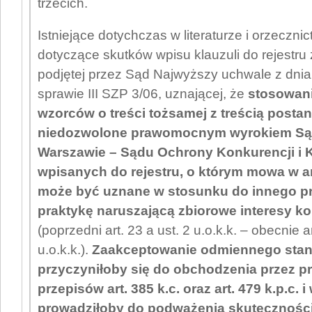
trzecich.
Istniejące dotychczas w literaturze i orzecznic
dotyczące skutków wpisu klauzuli do rejestru
podjętej przez Sąd Najwyższy uchwale z dnia
sprawie III SZP 3/06, uznającej, że
stosowan
wzorców o treści tożsamej z treścią post
niedozwolone prawomocnym wyrokiem S
Warszawie – Sądu Ochrony Konkurencji i
wpisanych do rejestru, o którym mowa w art
może być uznane w stosunku do innego pr
praktykę naruszającą zbiorowe interesy 
(poprzedni art. 23 a ust. 2 u.o.k.k. – obecnie ar
u.o.k.k.).
Zaakceptowanie odmiennego sta
przyczyniłoby się do obchodzenia przez p
przepisów art. 385 k.c. oraz art. 479 k.p.c.
prowadziłoby do podważenia skutecznośc