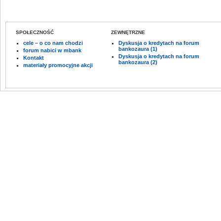
SPOŁECZNOŚĆ
ZEWNĘTRZNE
cele – o co nam chodzi
Dyskusja o kredytach na forum
bankozaura (1)
forum nabici w mbank
Dyskusja o kredytach na forum
Kontakt
bankozaura (2)
materiały promocyjne akcji