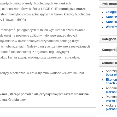
awartych umów o kredyt hipotecznych we frankach
Twój msto
órej ujemna wartość wskaźnika LIBOR CHF
pomniejsza marżę
Zaloguj
stkich kredytobiorców spłacających w banku kredyty hipoteczne
Kanał 
y i stawce LIBOR).
Kanał 
WordPr
rozwiązań, polegających m.in. na wydłużeniu czasu trwania
redytowej na poziomie zbliżonym do tego sprzed decyzji
Kategorie
ązania te w uzasadnionych przypadkach pomogą ulżyć
 ich obciążeniach. Należy pamiętać, że niektóre z rozważanych
Kategorie
ień lub konsultacji z organami regulacyjnymi.
akup franka szwajcarskiego przy zawężonym spreadzie.
Ostatnie 
Andrzej
kredyty-hipoteczne-w-chf-a-ujemna-wartosc-wskaznika-libor-
będą pi
Ekonomi
coach
Annomi
pierwsi
ania „starego portfela”, ale przynajmniej tym razem mbank nie
Przeme
e ma. Gratulujemy!
pierwsi
krokers
pierwsi