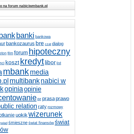
io na forum nabiciwmbank.pl
bank
banki
bankowa
bre
bankozaurus
aur
dialog
czat
hipoteczny
forum
ieton
film
kredyt
koszt
libor
nci
list
mbank
a
media
multibank
nabici w
.pl
k
opinia
opinie
centowanie
prasa
prawo
pr
ublic relation
raty
rozmowy
wizerunek
otkanie
uokik
świat
śmieszne
świat finansów
ywiad
sów