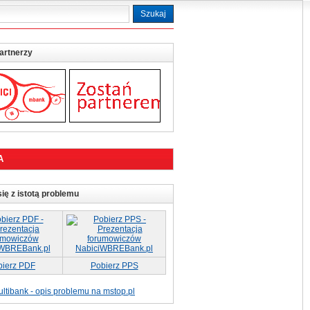
artnerzy
A
ię z istotą problemu
bierz PDF
Pobierz PPS
ltibank - opis problemu na mstop.pl