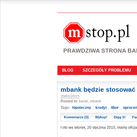
PRAWDZIWA STRONA B
BLOG
SZCZEGÓŁY PROBLEMU
mbank będzie stosować
20/01/2015
Posted in:
banki, mbank
Tags:
hipoteczny
,
kredyt
,
libor
,
oprocen
Komentarze [0]
Wykop!
Digg it!
Fa
I oto we wtorek, 20 stycznia 2015, mamy ofic