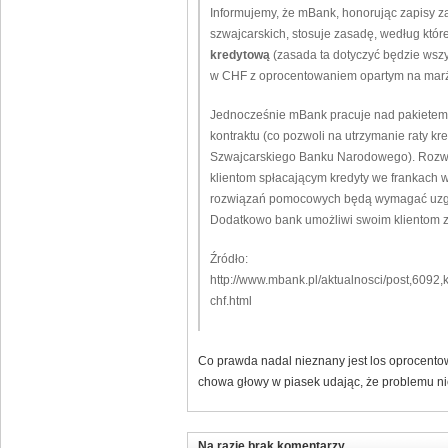
Informujemy, że mBank, honorując zapisy z
szwajcarskich, stosuje zasadę, według kt
kredytową
(zasada ta dotyczyć będzie wszy
w CHF z oprocentowaniem opartym na marż
Jednocześnie mBank pracuje nad pakietem 
kontraktu (co pozwoli na utrzymanie raty k
Szwajcarskiego Banku Narodowego). Rozwi
klientom spłacającym kredyty we frankach w
rozwiązań pomocowych będą wymagać uzgodn
Dodatkowo bank umożliwi swoim klientom z
Źródło:
http://www.mbank.pl/aktualnosci/post,6092,
chf.html
Co prawda nadal nieznany jest los oprocentow
chowa głowy w piasek udając, że problemu ni
Na razie brak komentarzy