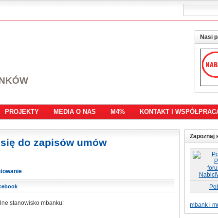
Nasi p
ANKÓW
PROJEKTY
MEDIA O NAS
M4%
KONTAKT I WSPÓŁPRAC
Zapoznaj s
 się do zapisów umów
towanie
cebook
Po
jalne stanowisko mbanku:
mbank i mu