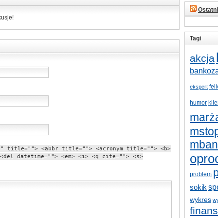
Ostatn
usje!
Tagi
akcja
bankoz
fel
ekspert
humor
klie
marż
mstop
mban
"" title=""> <abbr title=""> <acronym title=""> <b>
opro
<del datetime=""> <em> <i> <q cite=""> <s>
p
problem
sp
sokik
wykres
w
finan