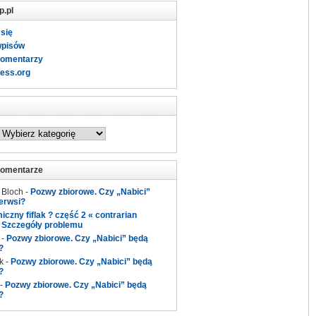
p.pl
 się
wpisów
komentarzy
ess.org
komentarze
 Bloch
-
Pozwy zbiorowe. Czy „Nabici”
erwsi?
czny fiflak ? część 2 « contrarian
-
Szczegóły problemu
-
Pozwy zbiorowe. Czy „Nabici” będą
?
k
-
Pozwy zbiorowe. Czy „Nabici” będą
?
-
Pozwy zbiorowe. Czy „Nabici” będą
?