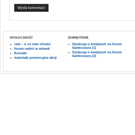
SPOŁECZNOŚĆ
ZEWNĘTRZNE
cele – o co nam chodzi
Dyskusja o kredytach na forum
bankozaura (1)
forum nabici w mbank
Dyskusja o kredytach na forum
Kontakt
bankozaura (2)
materiały promocyjne akcji