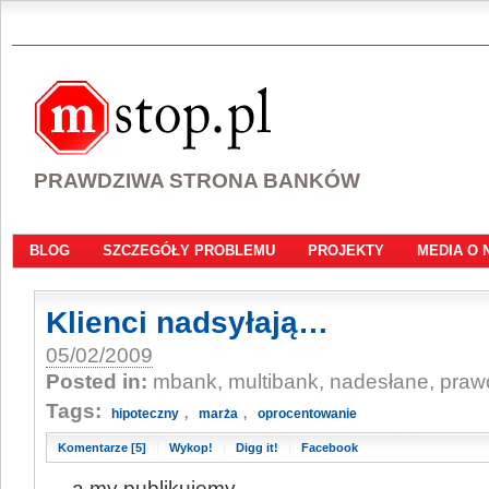
PRAWDZIWA STRONA BANKÓW
BLOG
SZCZEGÓŁY PROBLEMU
PROJEKTY
MEDIA O 
Klienci nadsyłają…
05/02/2009
Posted in:
mbank, multibank, nadesłane, praw
Tags:
,
,
hipoteczny
marża
oprocentowanie
Komentarze [5]
Wykop!
Digg it!
Facebook
… a my publikujemy.