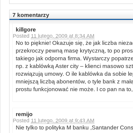
7 komentarzy
killgore
Posted
11 lutego, 2009 at 8:34 AM
No to pięknie! Okazuje się, że jak liczba nie
przekroczy pewną masę krytyczną, to po pro
takiego jak odporna firma. Wystarczy popatrzeć
np. z kablówką Aster city – klienci masowo szt
rozwiązują umowy. O ile kablówka da sobie lep
mniejszą liczbą abonentów, o tyle bank z mał
prostu funkcjonować nie może. I co pan na to
remijo
Posted
11 lutego, 2009 at 9:43 AM
Nie tylko to polityka M banku ,Santander Con