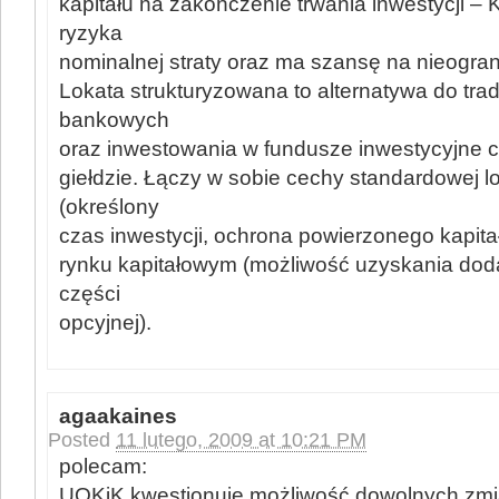
kapitału na zakończenie trwania inwestycji – K
ryzyka
nominalnej straty oraz ma szansę na nieogra
Lokata strukturyzowana to alternatywa do tra
bankowych
oraz inwestowania w fundusze inwestycyjne 
giełdzie. Łączy w sobie cechy standardowej 
(określony
czas inwestycji, ochrona powierzonego kapitał
rynku kapitałowym (możliwość uzyskania do
części
opcyjnej).
agaakaines
Posted
11 lutego, 2009 at 10:21 PM
polecam:
UOKiK kwestionuje możliwość dowolnych zm