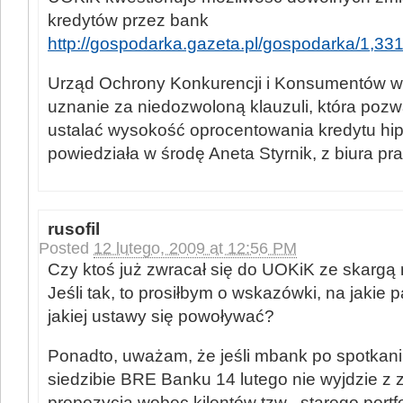
kredytów przez bank
http://gospodarka.gazeta.pl/gospodarka/1,
Urząd Ochrony Konkurencji i Konsumentów w
uznanie za niedozwoloną klauzuli, która poz
ustalać wysokość oprocentowania kredytu hi
powiedziała w środę Aneta Styrnik, z biura 
rusofil
Posted
12 lutego, 2009 at 12:56 PM
Czy ktoś już zwracał się do UOKiK ze skargą
Jeśli tak, to prosiłbym o wskazówki, na jakie 
jakiej ustawy się powoływać?
Ponadto, uważam, że jeśli mbank po spotka
siedzibie BRE Banku 14 lutego nie wyjdzie z
propozycją wobec kilentów tzw. „starego portf