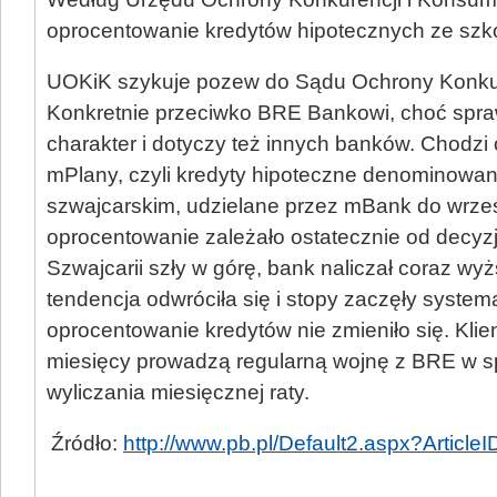
oprocentowanie kredytów hipotecznych ze szkod
UOKiK szykuje pozew do Sądu Ochrony Konkur
Konkretnie przeciwko BRE Bankowi, choć spr
charakter i dotyczy też innych banków. Chodzi o
mPlany, czyli kredyty hipoteczne denominowan
szwajcarskim, udzielane przez mBank do wrześn
oprocentowanie zależało ostatecznie od decyzj
Szwajcarii szły w górę, bank naliczał coraz wyż
tendencja odwróciła się i stopy zaczęły system
oprocentowanie kredytów nie zmieniło się. Klie
miesięcy prowadzą regularną wojnę z BRE w s
wyliczania miesięcznej raty.
Źródło:
http://www.pb.pl/Default2.aspx?Articl