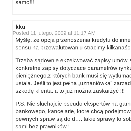
samo!!!
kku
Posted
11 lutego, 2009 at 11:17 AM
Myślę, że opcja przenoszenia kredytu do inn
sensu na przewalutowaniu stracimy kilkanaście
Trzeba sądownie ekzekwować zapisy umów, 
konkretne zapisy dotyczące parametrów rynk
pieniężnego,z których bank musi się wytłumac
ustala. Jeśli to jest pełna „uznaniówka” zarzą
szkodę klienta, a to już można zaskarżyć !!!
P.S. Nie słuchajcie pseudo ekspertów na gar
bankowego, kancelarie, które chcą podejmow
pewnych spraw są do d…, takie sprawy to so
sami bez prawników !