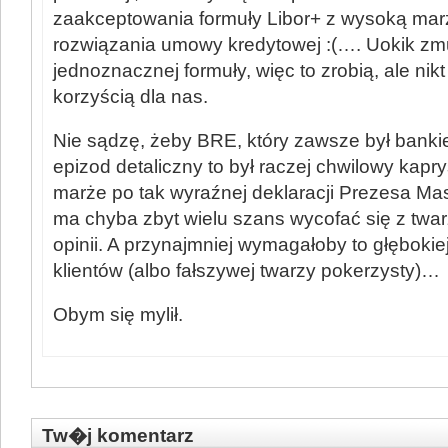
zaakceptowania formuły Libor+ z wysoką marż
rozwiązania umowy kredytowej :(…. Uokik zmu
jednoznacznej formuły, więc to zrobią, ale nikt
korzyścią dla nas.
Nie sądzę, żeby BRE, który zawsze był banki
epizod detaliczny to był raczej chwilowy kapr
marże po tak wyraźnej deklaracji Prezesa Mas
ma chyba zbyt wielu szans wycofać się z twar
opinii. A przynajmniej wymagałoby to głęboki
klientów (albo fałszywej twarzy pokerzysty)…
Obym się mylił.
Tw�j komentarz