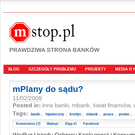
PRAWDZIWA STRONA BANKÓW
BLOG
SZCZEGÓŁY PROBLEMU
PROJEKTY
MEDIA O 
mPlany do sądu?
11/02/2009
Posted in:
inne banki, mbank, świat finansów,
Tags:
,
,
,
,
,
,
banki
hipoteczny
kredyt
mbank
prasa
prawo
Komentarze [7]
Wykop!
Digg it!
Facebook
Według Urzędu Ochrony Konkurencji i Konsum