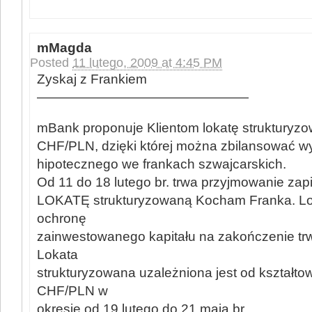
mMagda
Posted
11 lutego, 2009 at 4:45 PM
Zyskaj z Frankiem
————————————————
mBank proponuje Klientom lokatę strukturyzo
CHF/PLN, dzięki której można zbilansować wy
hipotecznego we frankach szwajcarskich.
Od 11 do 18 lutego br. trwa przyjmowanie za
LOKATĘ strukturyzowaną Kocham Franka. L
ochronę
zainwestowanego kapitału na zakończenie trw
Lokata
strukturyzowana uzależniona jest od kształto
CHF/PLN w
okresie od 19 lutego do 21 maja br.