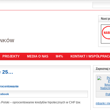
Nasi p
ANKÓW
PROJEKTY
MEDIA O NAS
M4%
KONTAKT I WSPÓŁPRAC
Zapoznaj s
e 25…
rocentowanie
cebook
Po
 Polski – oprocentowanie kredytów hipotecznych w CHF tzw.
mbank i mu