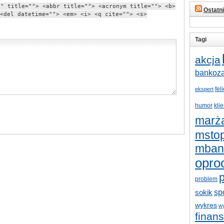
"" title=""> <abbr title=""> <acronym title=""> <b>
Ostatn
<del datetime=""> <em> <i> <q cite=""> <s>
Tagi
akcja
bankoz
fel
ekspert
humor
klie
marż
mstop
mban
opro
p
problem
sp
sokik
wykres
w
finan