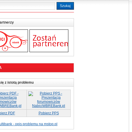
artnerzy
A
ię z istotą problemu
bierz PDF
Pobierz PPS
ltibank - opis problemu na mstop.pl