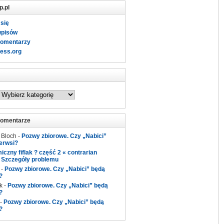
p.pl
 się
wpisów
komentarzy
ess.org
komentarze
 Bloch
-
Pozwy zbiorowe. Czy „Nabici”
erwsi?
czny fiflak ? część 2 « contrarian
-
Szczegóły problemu
-
Pozwy zbiorowe. Czy „Nabici” będą
?
k
-
Pozwy zbiorowe. Czy „Nabici” będą
?
-
Pozwy zbiorowe. Czy „Nabici” będą
?