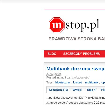
PRAWDZIWA STRONA B
BLOG
SZCZEGÓŁY PROBLEMU
Multibank dorzuca swoj
27/03/2009
Posted in:
multibank, wiadomości
Tags:
hipoteczny
,
kredyt
,
multibank
,
op
Komentarze [0]
Wykop!
Digg it!
Fa
…punktów bazowych obniżki. Przekładając na
„starego portfela” zostaje obniżone o 0,25 p.p.