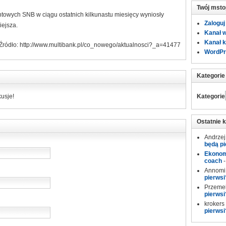
Twój msto
ntowych SNB w ciągu ostatnich kilkunastu miesięcy wyniosły
Zaloguj
iejsza.
Kanał 
Kanał 
Źródło: http://www.multibank.pl/co_nowego/aktualnosci?_a=41477
WordPr
Kategorie
Kategorie
usje!
Ostatnie 
Andrzej
będą pi
Ekonomi
coach
Annomi
pierwsi
Przeme
pierwsi
krokers
pierwsi