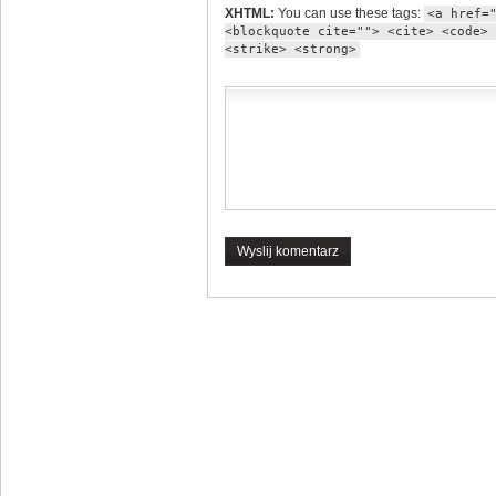
XHTML:
You can use these tags:
<a href=
<blockquote cite=""> <cite> <code> 
<strike> <strong>