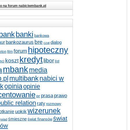
io na forum nabiciwmbank.pl
bank
banki
bankowa
bre
bankozaurus
aur
dialog
czat
hipoteczny
forum
ieton
film
kredyt
koszt
libor
nci
list
mbank
a
media
multibank
nabici w
.pl
k
opinia
opinie
centowanie
prasa
prawo
pr
ublic relation
raty
rozmowy
wizerunek
otkanie
uokik
świat
śmieszne
świat finansów
ywiad
sów