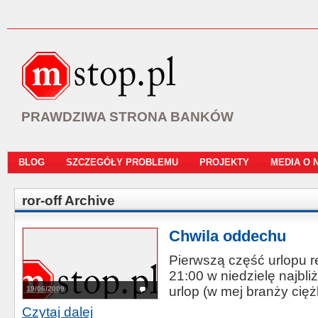
PRAWDZIWA STRONA BANKÓW
BLOG
SZCZEGÓŁY PROBLEMU
PROJEKTY
MEDIA O 
ror-off Archive
Chwila oddechu
Pierwszą część urlopu r
21:00 w niedzielę najbl
urlop (w mej branży ciężk
19/06/2009
Czytaj dalej