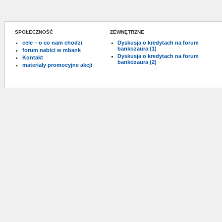
SPOŁECZNOŚĆ
ZEWNĘTRZNE
cele – o co nam chodzi
Dyskusja o kredytach na forum
bankozaura (1)
forum nabici w mbank
Dyskusja o kredytach na forum
Kontakt
bankozaura (2)
materiały promocyjne akcji