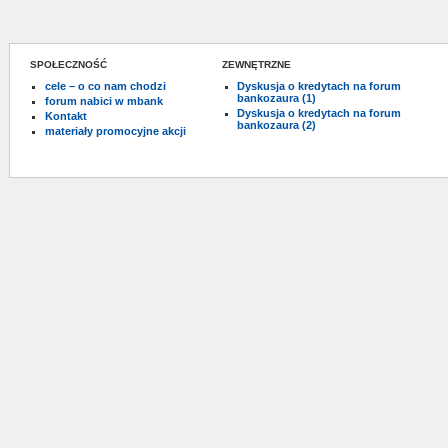
SPOŁECZNOŚĆ
ZEWNĘTRZNE
cele – o co nam chodzi
Dyskusja o kredytach na forum
bankozaura (1)
forum nabici w mbank
Dyskusja o kredytach na forum
Kontakt
bankozaura (2)
materiały promocyjne akcji