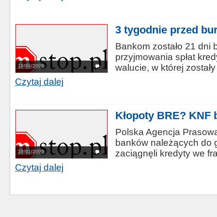
3 tygodnie przed bu
Bankom zostało 21 dni 
przyjmowania spłat kre
walucie, w której zostały
10/06/2009
Czytaj dalej
Kłopoty BRE? KNF 
Polska Agencja Prasowa 
banków należących do g
zaciągnęli kredyty we fr
29/01/2009
Czytaj dalej