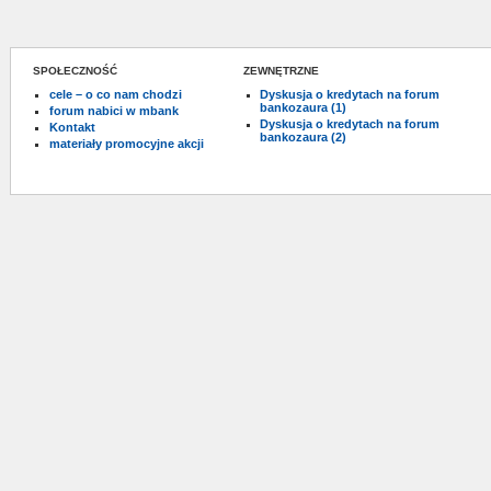
SPOŁECZNOŚĆ
ZEWNĘTRZNE
cele – o co nam chodzi
Dyskusja o kredytach na forum
bankozaura (1)
forum nabici w mbank
Dyskusja o kredytach na forum
Kontakt
bankozaura (2)
materiały promocyjne akcji